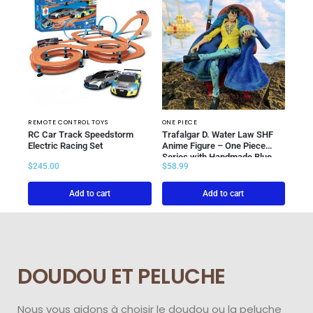
REMOTE CONTROL TOYS
ONE PIECE
RC Car Track Speedstorm
Trafalgar D. Water Law SHF
Electric Racing Set
Anime Figure – One Piece
Series with Handmade Blue
$
245.00
$
58.99
Plush Coat
Add to cart
Add to cart
DOUDOU ET PELUCHE
Nous vous aidons à choisir le doudou ou la peluche