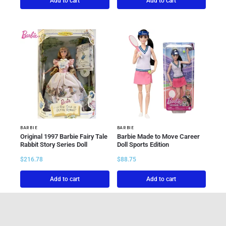
Add to cart
Add to cart
BARBIE
BARBIE
Original 1997 Barbie Fairy Tale
Barbie Made to Move Career
Rabbit Story Series Doll
Doll Sports Edition
$
216.78
$
88.75
Add to cart
Add to cart