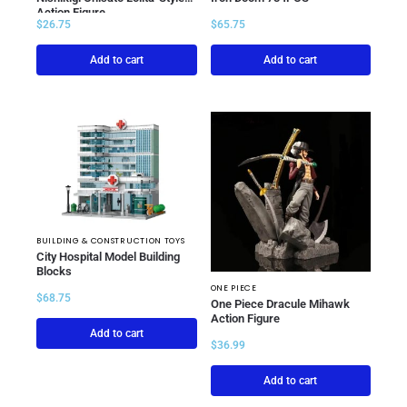
Action Figure
$
26.75
$
65.75
Add to cart
Add to cart
BUILDING & CONSTRUCTION TOYS
City Hospital Model Building
Blocks
ONE PIECE
$
68.75
One Piece Dracule Mihawk
Action Figure
Add to cart
$
36.99
Add to cart