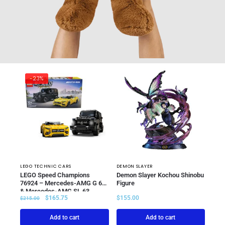
-23%
LEGO TECHNIC CARS
DEMON SLAYER
LEGO Speed Champions
Demon Slayer Kochou Shinobu
76924 – Mercedes-AMG G 63
Figure
& Mercedes-AMG SL 63
$
165.75
$
155.00
Double Pack
$
215.00
Add to cart
Add to cart