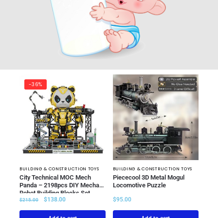
-36%
BUILDING & CONSTRUCTION TOYS
BUILDING & CONSTRUCTION TOYS
City Technical MOC Mech
Piececool 3D Metal Mogul
Panda – 2198pcs DIY Mecha
Locomotive Puzzle
Robot Building Blocks Set
$
138.00
$
95.00
$
215.00