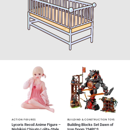
ACTION FIGURES
BUILDING & CONSTRUCTION TOYS
Lycoris Recoil Anime Figure –
Building Blocks Set Dawn of
Nishikigi Chisato Lolita-Style
Iron Doom 734PCS