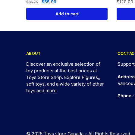
$
55.99
$
120.00
$
85.75
Add to cart
ABOUT
CONTAC
Discover an exclusive selection of
Support
toy products at the best prices at
Addres
Toys Store Shop. Explore Figures,,
Vancouv
soft toys, and a wide variety of other
toys and
more
.
Phone
:
© 2026 Toys store Canada – All Rights Reserved