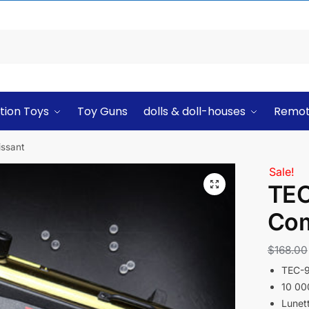
tion Toys
Toy Guns
dolls & doll-houses
Remot
issant
Sale!
TEC
Com
$
168.00
TEC-9
10 000
Lunett