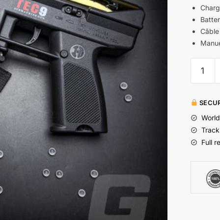
Charge
Batter
Câble
Manuel
SECUR
World
Track
Full r