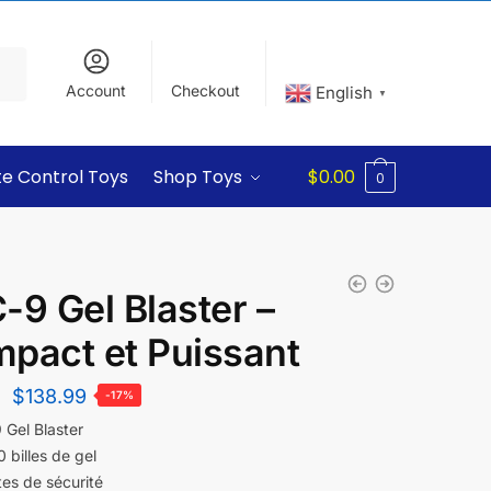
Account
Checkout
English
▼
e Control Toys
Shop Toys
$
0.00
0
-9 Gel Blaster –
pact et Puissant
$
138.99
-17%
 Gel Blaster
 billes de gel
es de sécurité